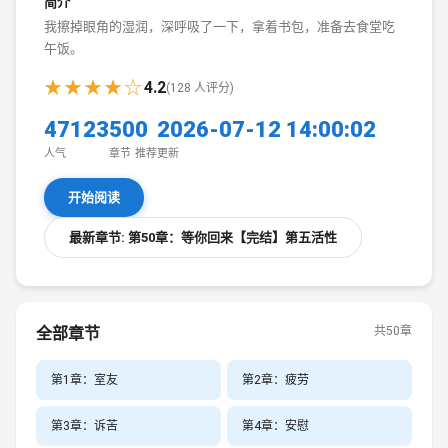
简介
我擦掉眼角的湿润，深呼吸了一下，拿着书包，准备去食堂吃
午饭。
★★★★☆
4.2
(128 人评分)
47123
50
0
2026-07-12 14:00:02
人气
章节
推荐
更新
开始阅读
最新章节: 第50章：等你回来【完结】第五活性
全部章节
共50章
第1章：室友
第2章：疲劳
第3章：诉苦
第4章：安慰