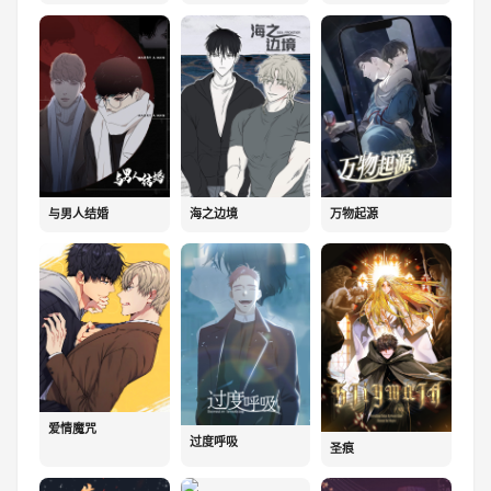
与男人结婚
海之边境
万物起源
爱情魔咒
过度呼吸
圣痕