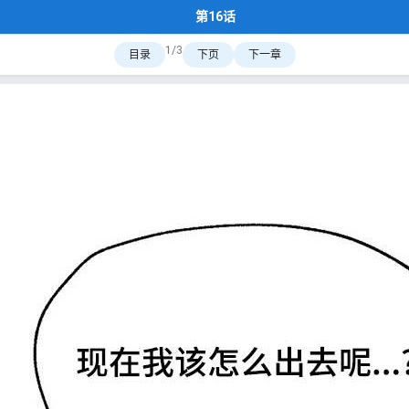
第16话
1/3
目录
下页
下一章