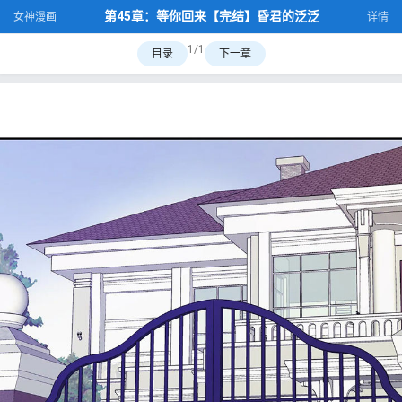
第45章：等你回来【完结】昏君的泛泛
女神漫画
详情
1/1
目录
下一章