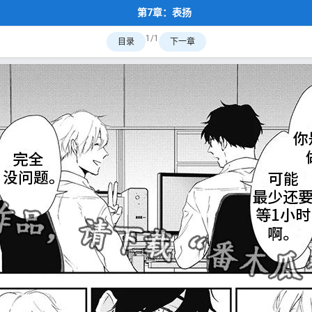
第7章：表扬
1/1
目录
下一章